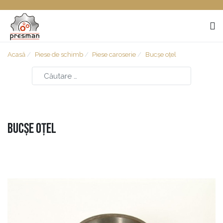
Acasă
Piese de schimb
Piese caroserie
Bucșe oțel
Bucșe oțel